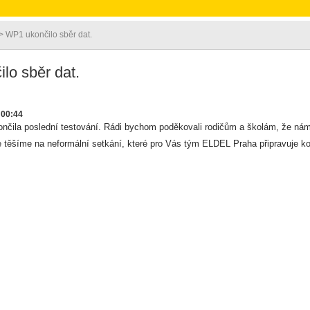
> WP1 ukončilo sběr dat.
lo sběr dat.
:00:44
čila poslední testování. Rádi bychom poděkovali rodičům a školám, že nám u
e těšíme na neformální setkání, které pro Vás tým ELDEL Praha připravuje k