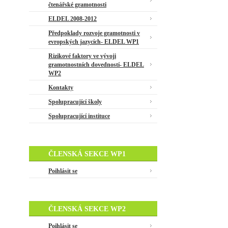
čtenářské gramotnosti
ELDEL 2008-2012
Předpoklady rozvoje gramotnosti v
evropských jazycích- ELDEL WP1
Rizikové faktory ve vývoji
gramotnostních dovedností- ELDEL
WP2
Kontakty
Spolupracující školy
Spolupracující instituce
ČLENSKÁ SEKCE WP1
Poihlásit se
ČLENSKÁ SEKCE WP2
Poihlásit se