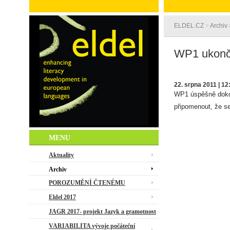
ELDEL.CZ
>
Archiv
WP1 ukonči
22. srpna 2011 | 12
WP1 úspěšně dokon
připomenout, že s
MENU
Aktuality
Archiv
POROZUMĚNÍ ČTENÉMU
Eldel 2017
JAGR 2017- projekt Jazyk a gramotnost
VARIABILITA vývoje počáteční